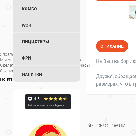
КОМБО
WOK
ПИЦЦСТЕРЫ
ОПИСАНИЕ
Здравствуйте!
ФРИ
Мы работает с 10:30 до 23:45 ежедневно.
На Ваш выбор люб
Сделать заказ можно только в рабочие часы.
Спасибо что вы с нами!
НАПИТКИ
Друзья, обращаем
Понятно
размерах, что в 
Вы смотрели