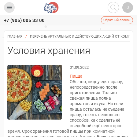
0
+7 (905) 005 33 00
Обратный звонок
МЕНЮ
ПИЦЦА
ГЛАВНАЯ
/
ПЕРЕЧЕНЬ АКТУАЛЬНЫХ И ДЕЙСТВУЮЩИХ АКЦИЙ ОТ КОМПАНИ
РОЛЛЫ
Условия хранения
СЕТЫ
КОМБО
01.09.2022
Пицца
WOK
Обычно, пиццу едят сразу,
непосредственно после
ПИЦЦСТЕРЫ
приготовления. Только
свежая пицца полна
ФРИ
ароматов и вкуса. Но если
пицца осталась не съедена
НАПИТКИ
сразу, то есть несколько
способов, как сделать её
съедобной ещё некоторое
время. Срок хранения готовой пиццы при комнатной
температуре не должен превышать 6 часов. Если в начинке