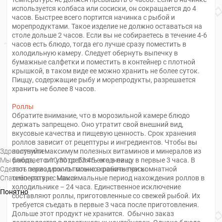
ДОСТАВКА
используется колбаса или сосиски, он сокращается до 4
часов. Быстрее всего портится начинка с рыбой и
ОПЛАТА
морепродуктами. Такое изделие не должно оставаться на
ВАКАНСИИ
столе дольше 2 часов. Если вы не собираетесь в течение 4-6
О
часов есть блюдо, тогда его лучше сразу поместить в
НАС
холодильную камеру. Следует обернуть выпечку в
бумажные салфетки и поместить в контейнер с плотной
НОВОСТИ
крышкой, в таком виде ее можно хранить не более суток.
АКЦИИ
Пиццу, содержащие рыбу и морепродукты, разрешается
КОНТАКТЫ
хранить не более 8 часов.
Роллы
Войти
Обратите внимание, что в морозильной камере блюдо
держать запрещено. Оно утратит свой внешний вид,
Регистрация
вкусовые качества и пищевую ценность. Срок хранения
роллов зависит от рецептуры и ингредиентов. Чтобы вы
Здравствуйте!
получили максимум полезных витаминов и минералов из
Мы работает с 10:30 до 23:45 ежедневно.
блюда, стоит употреблять его в пищу в первые 3 часа. В
Сделать заказ можно только в рабочие часы.
этот период роллы можно хранить при комнатной
Спасибо что вы с нами!
температуре. Максимальные период нахождения роллов в
холодильнике – 24 часа. Единственное исключение
Понятно
составляют роллы, приготовленные со свежей рыбой. Их
требуется съедать в первые 3 часа после приготовления.
Дольше этот продукт не хранится. Обычно заказ