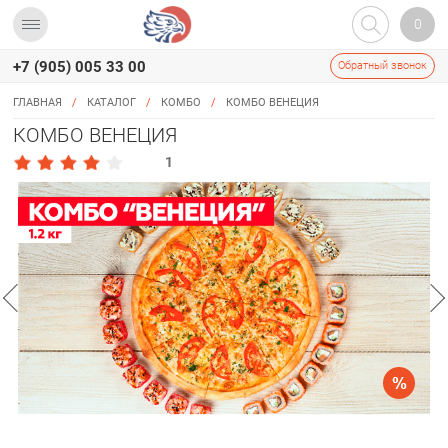
0
+7 (905) 005 33 00
Обратный звонок
МЕНЮ
ГЛАВНАЯ
ПИЦЦА
/
КАТАЛОГ
/
КОМБО
/
КОМБО ВЕНЕЦИЯ
КОМБО ВЕНЕЦИЯ
РОЛЛЫ
1
СЕТЫ
КОМБО
WOK
ПИЦЦСТЕРЫ
ФРИ
НАПИТКИ