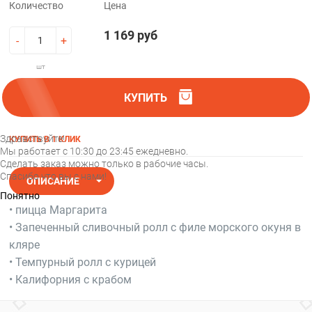
Количество
Цена
ДОСТАВКА
ОПЛАТА
1 169 руб
-
+
ВАКАНСИИ
О
шт
НАС
НОВОСТИ
КУПИТЬ
АКЦИИ
КОНТАКТЫ
Здравствуйте!
КУПИТЬ В 1 КЛИК
Мы работает с 10:30 до 23:45 ежедневно.
Войти
Сделать заказ можно только в рабочие часы.
Регистрация
Спасибо что вы с нами!
ОПИСАНИЕ
Понятно
• пицца Маргарита
ХАРАКТЕРИСТИКИ
• Запеченный сливочный ролл с филе морского окуня в
КОММЕНТАРИИ
кляре
• Темпурный ролл с курицей
• Калифорния с крабом