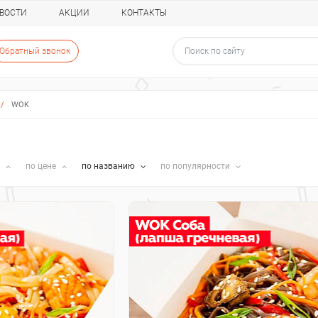
ВОСТИ
АКЦИИ
КОНТАКТЫ
Обратный звонок
/
WOK
и
по цене
по названию
по популярности